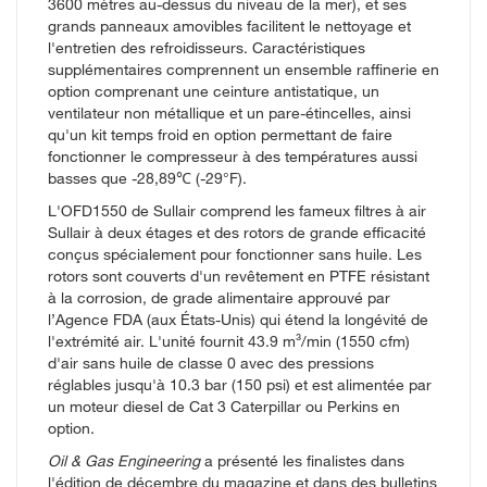
3600 mètres au-dessus du niveau de la mer), et ses
grands panneaux amovibles facilitent le nettoyage et
l'entretien des refroidisseurs. Caractéristiques
supplémentaires comprennent un ensemble raffinerie en
option comprenant une ceinture antistatique, un
ventilateur non métallique et un pare-étincelles, ainsi
qu'un kit temps froid en option permettant de faire
fonctionner le compresseur à des températures aussi
basses que -28,89℃ (-29°F).
L'OFD1550 de Sullair comprend les fameux filtres à air
Sullair à deux étages et des rotors de grande efficacité
conçus spécialement pour fonctionner sans huile. Les
rotors sont couverts d'un revêtement en PTFE résistant
à la corrosion, de grade alimentaire approuvé par
l’Agence FDA (aux États-Unis) qui étend la longévité de
l'extrémité air. L'unité fournit 43.9 m³/min (1550 cfm)
d'air sans huile de classe 0 avec des pressions
réglables jusqu'à 10.3 bar (150 psi) et est alimentée par
un moteur diesel de Cat 3 Caterpillar ou Perkins en
option.
Oil & Gas Engineering
a présenté les finalistes dans
l'édition de décembre du magazine et dans des bulletins