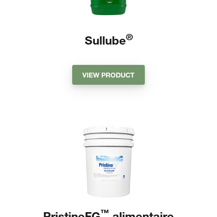
®
Sullube
VIEW PRODUCT
™
PristineFG
alimentaire