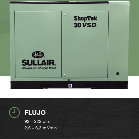
FLUJO
92 – 222
cfm
2,6 – 6,3
m³/min