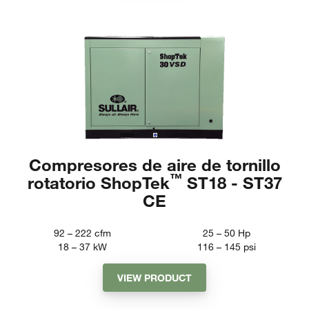
Compresores de aire de tornillo
™
rotatorio ShopTek
ST18 - ST37
CE
92 – 222
cfm
25 – 50
Hp
18 – 37
kW
116 – 145
psi
VIEW PRODUCT