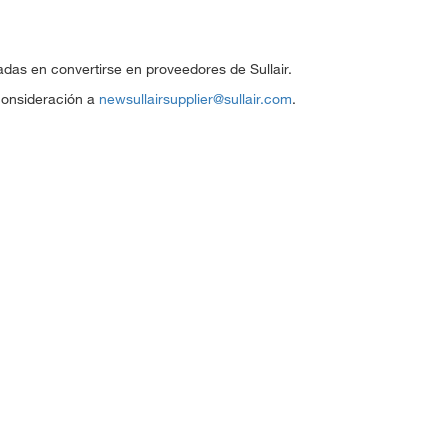
das en convertirse en proveedores de Sullair.
 consideración a
newsullairsupplier@sullair.com
.