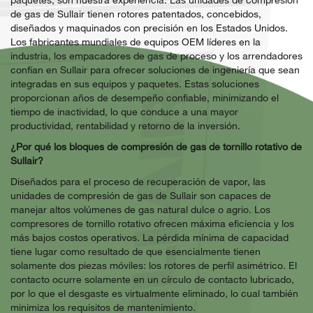
de gas de Sullair tienen rotores patentados, concebidos,
diseñados y maquinados con precisión en los Estados Unidos.
Los fabricantes mundiales de equipos OEM líderes en la
industria, los empacadores de gas de proceso y los arrendadores
confían en Sullair para ofrecer soluciones de ingeniería que sean
integradas en sus equipos y paquetes. Estas soluciones
proporcionan años de desempeño confiable, minimizando el
tiempo de inactividad, lo que conduce a una mayor
productividad, rentabilidad y retorno de la inversión.
¿Por qué los bloques de compresión de gas de tornillo rotativo de
Sullair?
Diseñados para el proceso de recuperación de vapor, las
unidades de compresión de gas de Sullair son capaces de
manejar altos volúmenes de gas natural dulce o agrio. Los
compresores de tornillo rotativo ofrecen máxima eficiencia y los
más bajos costos operativos. La pérdida mínima de capacidad
tiene lugar como resultado de que esencialmente tienen
solamente dos piezas móviles: los rotores de perfil asimétrico. El
contacto ocurre solamente en un círculo de contacto lubricado,
por lo que el desgaste es virtualmente eliminado, lo cual también
minimiza los requisitos de mantenimiento.